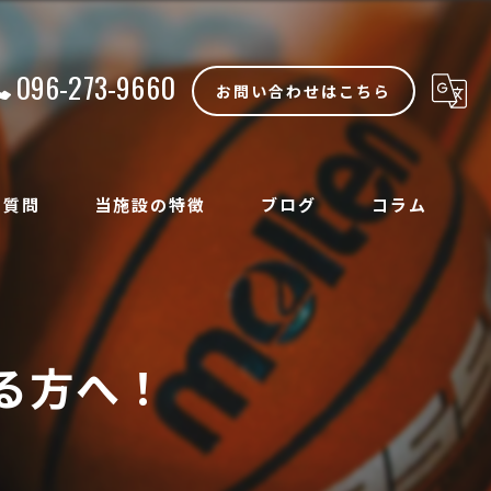
096-273-9660
お問い合わせはこちら
る質問
当施設の特徴
ブログ
コラム
室内
ハーフ
る方へ！
体育館
自主練
観戦