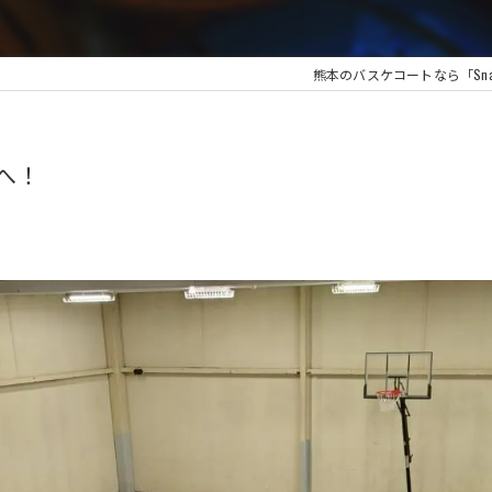
熊本のバスケコートなら「Snah
へ！